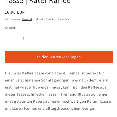
Tasse | Kater Kaffee
Normaler
16,90 EUR
Preis
Inkl. Steuern.
Versand
wird beim Checkout berechnet
Anzahl
Verringere
Erhöhe
die
die
Menge
Menge
für
für
In den Warenkorb legen
Tasse
Tasse
|
|
Die Kater Kaffee Tasse von Paper & Friends ist perfekt für
Kater
Kater
Kaffee
Kaffee
einen verschlafenen Sonntagmorgen. Wer nach dem Feiern
erst mal wieder fit werden muss, kann sich den Kaffee aus
dieser Tasse schmecken lassen. Freihand-Illustration eines
mies gelaunten Katers auf einer hochwertigen Keramiktasse
mit klaren Formen und alltagsfreundlichem Design.